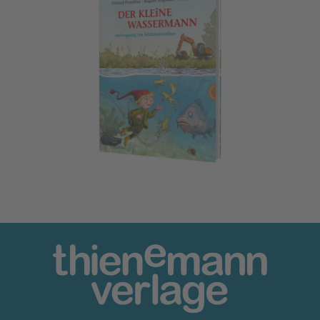
Der kleine Wassermann: Aufregung im Mühlenweiher