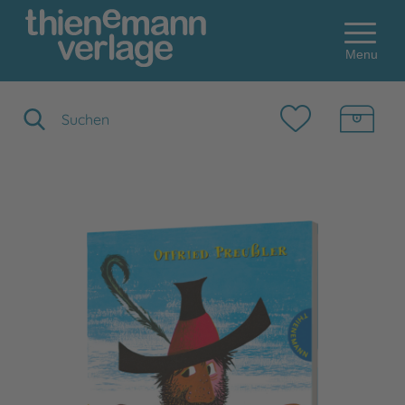
Menu
Suchbegriff eingeben