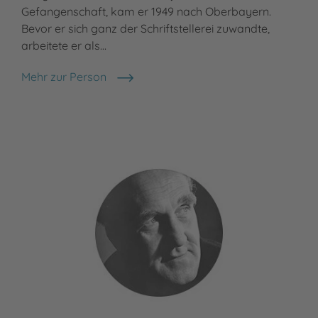
Gefangenschaft, kam er 1949 nach Oberbayern.
ein
Bevor er sich ganz der Schriftstellerei zuwandte,
Spr
arbeitete er als…
Meh
Bjö
Mehr zur Person
Otfried Preußler