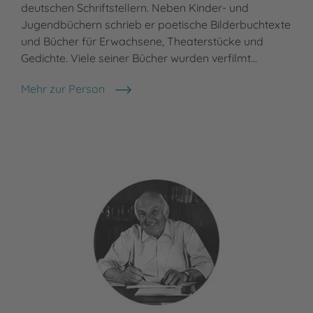
deutschen Schriftstellern. Neben Kinder- und
geb
Jugendbüchern schrieb er poetische Bilderbuchtexte
Pup
und Bücher für Erwachsene, Theaterstücke und
imm
Gedichte. Viele seiner Bücher wurden verfilmt…
Fir
an
Mehr zur Person
Michael Ende
Meh
Max