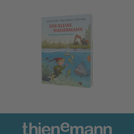
Der kleine Wassermann: Aufregung im Mühlenweiher