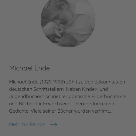
Michael Ende
Ma
Michael Ende (1929-1995) zählt zu den bekanntesten
Mat
deutschen Schriftstellern. Neben Kinder- und
Nec
Jugendbüchern schrieb er poetische Bilderbuchtexte
zun
und Bücher für Erwachsene, Theaterstücke und
leb
Gedichte. Viele seiner Bücher wurden verfilmt…
Töc
Mehr zur Person
Meh
Michael Ende
Mat