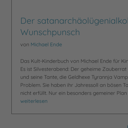
Der satanarchäolügenialkoh
Wunschpunsch
von
Michael Ende
Das Kult-Kinderbuch von Michael Ende für Ki
Es ist Silvesterabend: Der geheime Zauberrat
und seine Tante, die Geldhexe Tyrannja Vampe
Problem. Sie haben ihr Jahressoll an bösen T
nicht erfüllt. Nur ein besonders gemeiner Plan
Der satanarchäolügenialkohöllische Wunsch
weiterlesen