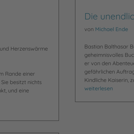
Die unendli
von
Michael Ende
Bastian Balthasar B
e und Herzenswärme
geheimnisvolles Buch
er von den Abenteu
gefährlichen Auftrag
am Rande einer
Kindliche Kaiserin, 
ie besitzt nichts
Die unendliche Gesc
weiterlesen
kt, und eine