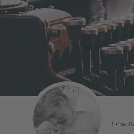
© Caio G