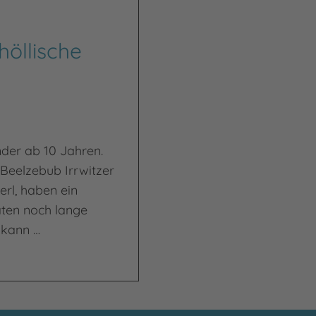
öllische
nder ab 10 Jahren.
 Beelzebub Irrwitzer
rl, haben ein
aten noch lange
 kann …
punsch