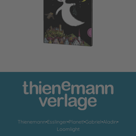
Das kleine Gespenst: Das kleine Gespenst
Thienemann
•
Esslinger
•
Planet!
•
Gabriel
•
Aladin
•
Loomlight