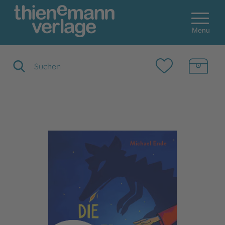
Menu
Suchbegriff eingeben