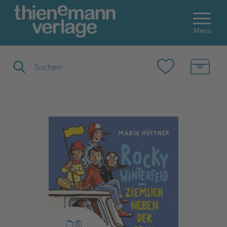
Menu
Suchbegriff eingeben