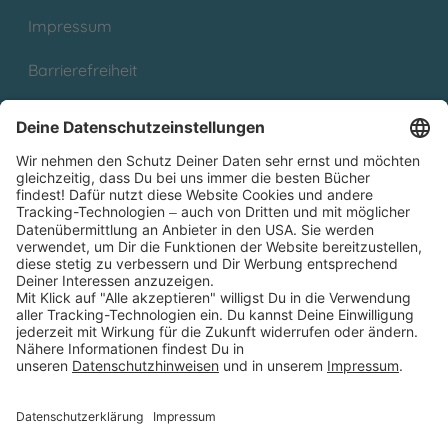
Impressum
Barrierefreiheit
Cookies
Partnerprogramm (Affiliate)
Folge uns auf
* Versandkostenfrei ab 9,00 € Bestellwert innerhalb
Deutschlands
** Lieferzeit 1-3 Werktage innerhalb Deutschlands
Thienemann-Esslinger Verlag GmbH, Blumenstraße 36, D-70182
Stuttgart