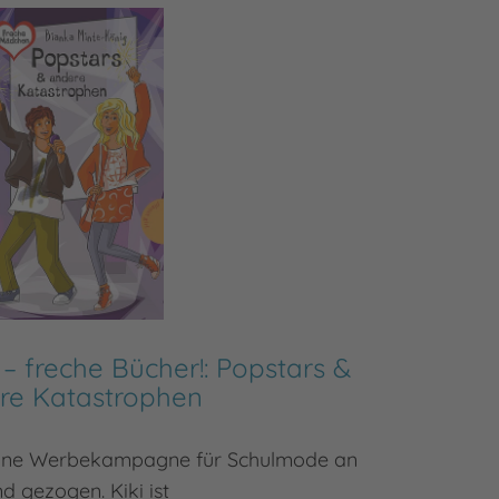
 freche Bücher!: Popstars &
Freche
re Katastrophen
 eine Werbekampagne für Schulmode an
Benni is
d gezogen. Kiki ist