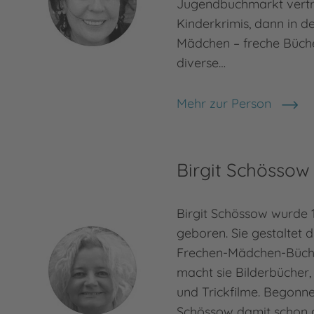
Jugendbuchmarkt vertre
Kinderkrimis, dann in de
Mädchen – freche Bücher
diverse…
Mehr zur Person
Irene Zimmermann
Birgit Schössow
Birgit Schössow wurde
geboren. Sie gestaltet 
Frechen-Mädchen-Büch
macht sie Bilderbücher, 
und Trickfilme. Begonne
Schössow damit schon al