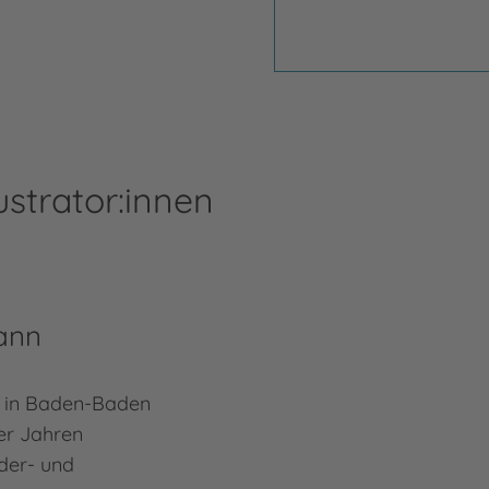
ustrator:innen
ann
 in Baden-Baden
ger Jahren
nder- und