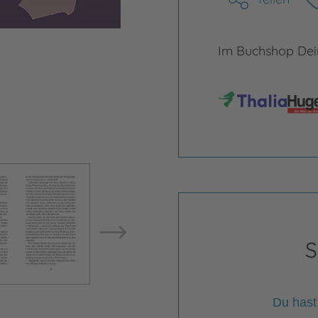
Im Buchshop Dein
Bild vergrößern
Bild ve
S
Du hast