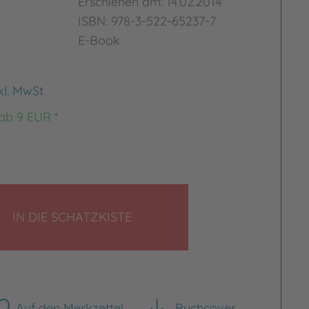
Erschienen am: 14.02.2014
ISBN: 978-3-522-65237-7
E-Book
kl. MwSt
 ab 9 EUR *
LEGEN
IN DIE SCHATZKISTE
Auf den Merkzettel
Buchcover