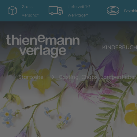
Gratis
Lieferzeit 1-3
Bezahl
Versand*
Werktage**
KINDERBÜC
Startseite
Casting, Chaos, Lampenfieber