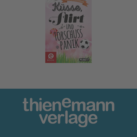
Küsse, Flirt & Torschusspanik