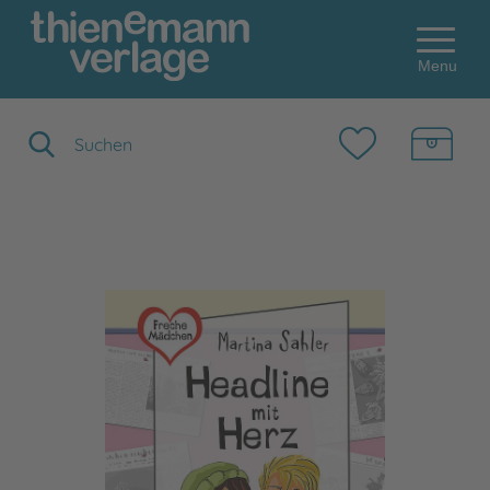
Menu
Suchbegriff eingeben