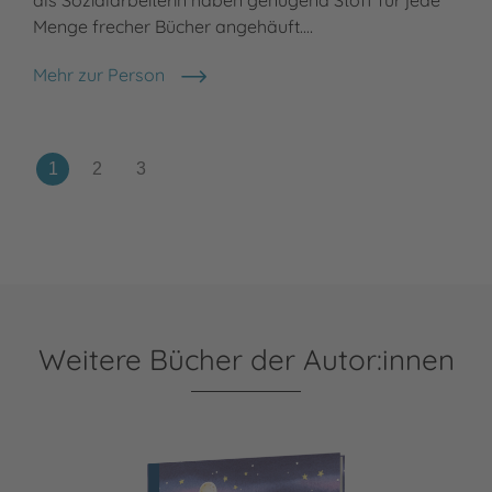
Menge frecher Bücher angehäuft.…
Sch
Mehr zur Person
Meh
Sabine Both
Mar
Weitere Bücher der Autor:innen