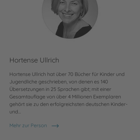
Hortense Ullrich
Bi
Hortense Ullrich hat über 70 Bücher für Kinder und
Bia
Jugendliche geschrieben, von denen es 140
in 
Übersetzungen in 25 Sprachen gibt; mit einer
Lit
Gesamtauflage von über 4 Millionen Exemplaren
Lit
gehört sie zu den erfolgreichsten deutschen Kinder-
Jug
und…
fre
Mehr zur Person
Meh
Hortense Ullrich
Bia