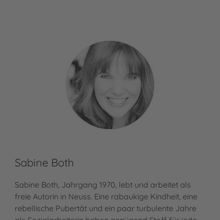
Sabine Both
Ma
Sabine Both, Jahrgang 1970, lebt und arbeitet als
Ras
freie Autorin in Neuss. Eine rabaukige Kindheit, eine
der
rebellische Pubertät und ein paar turbulente Jahre
Ver
als Sozialarbeiterin haben genügend Stoff für jede
Mar