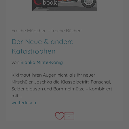
Freche Mädchen – freche Bücher!
Der Neue & andere
Katastrophen
von
Bianka Minte-König
Kiki traut ihren Augen nicht, als ihr neuer
Mitschüler Joschka die Klasse betritt: Fanschal,
Seidenblouson und Bommelmütze – kombiniert
mit …
Der Neue & andere Katastrophen
weiterlesen