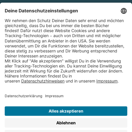
Cookies
Partnerprogramm (Affiliate)
Folge uns auf
* Versandkostenfrei ab 9,00 € Bestellwert innerhalb
Deutschlands
** Lieferzeit 1-3 Werktage innerhalb Deutschlands
Thienemann-Esslinger Verlag GmbH, Blumenstraße 36, D-70182
Stuttgart
BESTELLUNG WIDERRUFEN