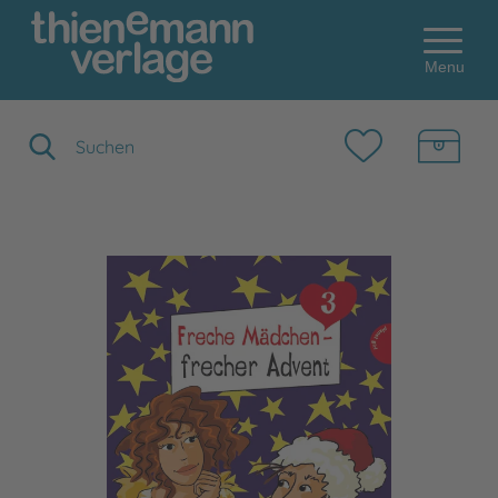
Menu
Suchbegriff eingeben