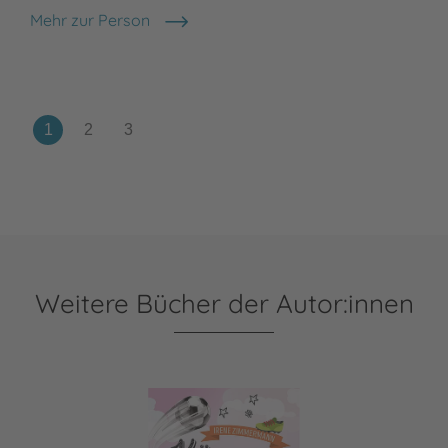
Mehr zur Person
Sabine Both
Meh
Cha
Weitere Bücher der Autor:innen