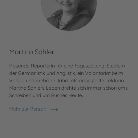
Martina Sahler
Bi
Rasende Reporterin für eine Tageszeitung, Studium
Bia
der Germanistik und Anglistik, ein Volontariat beim
in 
Verlag und mehrere Jahre als angestellte Lektorin –
Lit
Martina Sahlers Leben drehte sich immer schon ums
Lit
Schreiben und um Bücher. Heute…
Jug
fre
Mehr zur Person
Martina Sahler
Meh
Bia