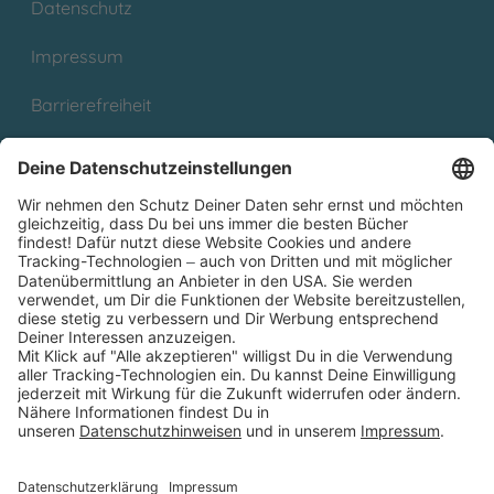
Datenschutz
Impressum
Barrierefreiheit
Cookies
Partnerprogramm (Affiliate)
Folge uns auf
* Versandkostenfrei ab 9,00 € Bestellwert innerhalb
Deutschlands
** Lieferzeit 1-3 Werktage innerhalb Deutschlands
Thienemann-Esslinger Verlag GmbH, Blumenstraße 36, D-70182