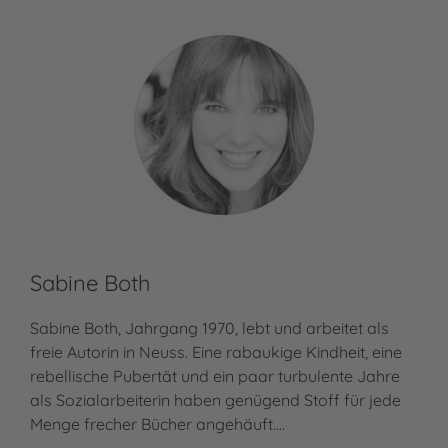
Sabine Both
Ch
Sabine Both, Jahrgang 1970, lebt und arbeitet als
freie Autorin in Neuss. Eine rabaukige Kindheit, eine
Cha
rebellische Pubertät und ein paar turbulente Jahre
dor
als Sozialarbeiterin haben genügend Stoff für jede
sie
Menge frecher Bücher angehäuft.…
abb
her