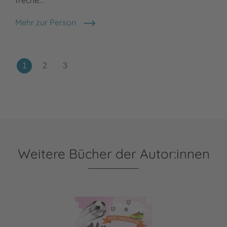
Meh
Cha
Mehr zur Person
Bianka Minte-König
Weitere Bücher der Autor:innen