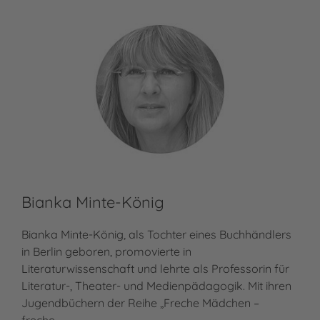
Bianka Minte-König
Ch
Bianka Minte-König, als Tochter eines Buchhändlers
Cha
in Berlin geboren, promovierte in
dor
Literaturwissenschaft und lehrte als Professorin für
sie
Literatur-, Theater- und Medienpädagogik. Mit ihren
abb
Jugendbüchern der Reihe „Freche Mädchen –
her
freche…