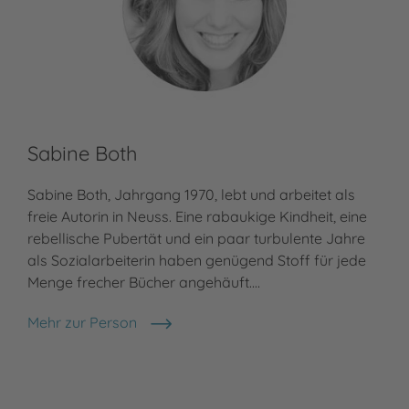
Sabine Both
Ma
Sabine Both, Jahrgang 1970, lebt und arbeitet als
Ras
freie Autorin in Neuss. Eine rabaukige Kindheit, eine
der
rebellische Pubertät und ein paar turbulente Jahre
Ver
als Sozialarbeiterin haben genügend Stoff für jede
Mar
Menge frecher Bücher angehäuft.…
Sch
Mehr zur Person
Meh
Sabine Both
Mar