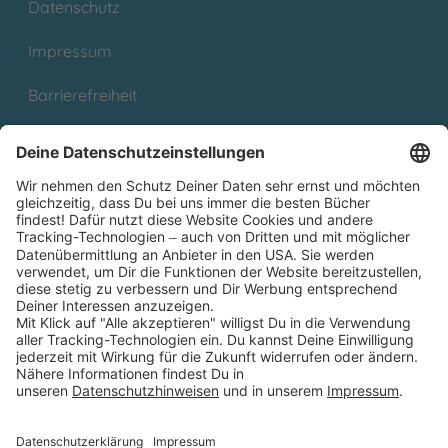
Datenschutz
Impressum
Barrierefreiheit
Cookies
Partnerprogramm (Affiliate)
Folge uns auf
* Versandkostenfrei ab 9,00 € Bestellwert innerhalb
Deutschlands
** Lieferzeit 1-3 Werktage innerhalb Deutschlands
Thienemann-Esslinger Verlag GmbH, Blumenstraße 36, D-70182