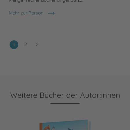
Sch
Mehr zur Person
Sabine Both
Meh
Mar
Weitere Bücher der Autor:innen