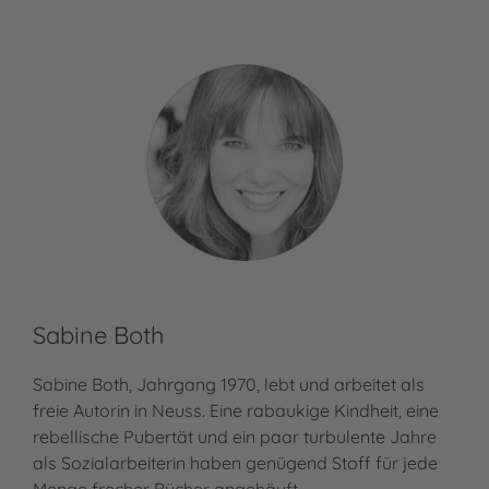
Sabine Both
Ma
Sabine Both, Jahrgang 1970, lebt und arbeitet als
freie Autorin in Neuss. Eine rabaukige Kindheit, eine
Ras
rebellische Pubertät und ein paar turbulente Jahre
der
als Sozialarbeiterin haben genügend Stoff für jede
Ver
Menge frecher Bücher angehäuft.…
Mar