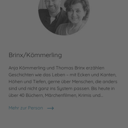
Brinx/Kömmerling
Bi
Anja Kömmerling und Thomas Brinx erzählen
Bia
Geschichten wie das Leben – mit Ecken und Kanten,
in 
Höhen und Tiefen, gerne über Menschen, die anders
Lit
sind und nicht ganz ins System passen. Bis heute in
Lit
über 40 Büchern, Märchenfilmen, Krimis und…
Jug
fre
Mehr zur Person
Brinx/Kömmerling
Meh
Bia