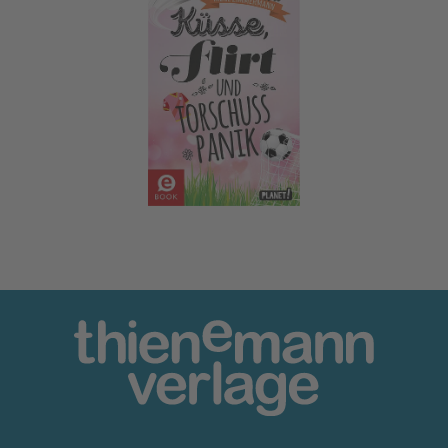
Küsse, Flirt & Torschusspanik