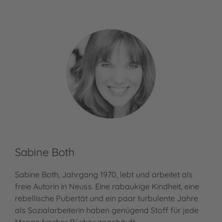
Sabine Both
Ma
Sabine Both, Jahrgang 1970, lebt und arbeitet als
freie Autorin in Neuss. Eine rabaukige Kindheit, eine
Ras
rebellische Pubertät und ein paar turbulente Jahre
der
als Sozialarbeiterin haben genügend Stoff für jede
Ver
Menge frecher Bücher angehäuft.…
Mar