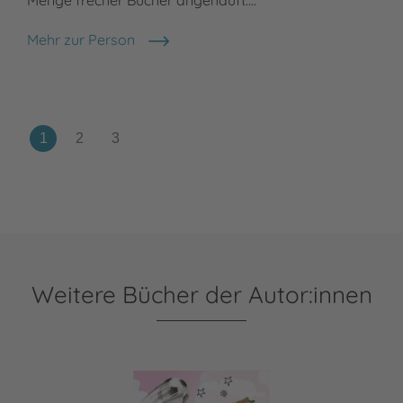
Sch
Mehr zur Person
Sabine Both
Meh
Mar
Weitere Bücher der Autor:innen