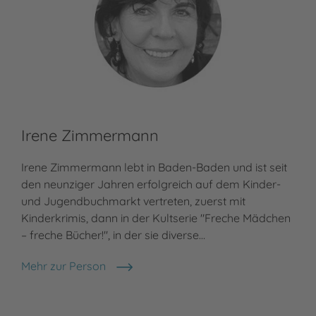
Irene Zimmermann
Bi
Irene Zimmermann lebt in Baden-Baden und ist seit
Bia
den neunziger Jahren erfolgreich auf dem Kinder-
in 
und Jugendbuchmarkt vertreten, zuerst mit
Lit
Kinderkrimis, dann in der Kultserie "Freche Mädchen
Lit
– freche Bücher!", in der sie diverse…
Jug
fre
Mehr zur Person
Irene Zimmermann
Meh
Bia