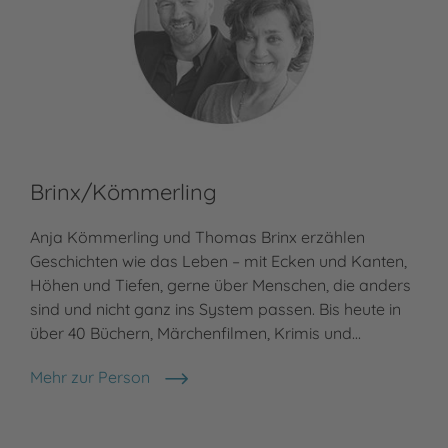
Brinx/Kömmerling
Bi
Anja Kömmerling und Thomas Brinx erzählen
Bia
Geschichten wie das Leben – mit Ecken und Kanten,
in 
Höhen und Tiefen, gerne über Menschen, die anders
Lit
sind und nicht ganz ins System passen. Bis heute in
Lit
über 40 Büchern, Märchenfilmen, Krimis und…
Jug
fre
Mehr zur Person
Brinx/Kömmerling
Meh
Bia