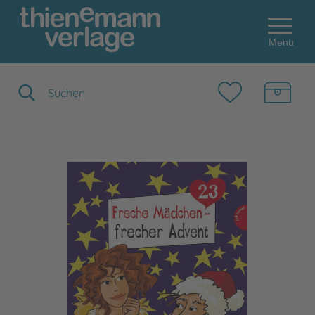
Menu
Suchbegriff eingeben