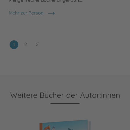
Sch
Mehr zur Person
Sabine Both
Meh
Mar
Weitere Bücher der Autor:innen