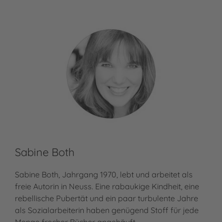
Sabine Both
Ma
Sabine Both, Jahrgang 1970, lebt und arbeitet als
freie Autorin in Neuss. Eine rabaukige Kindheit, eine
Ras
rebellische Pubertät und ein paar turbulente Jahre
der
als Sozialarbeiterin haben genügend Stoff für jede
Ver
Menge frecher Bücher angehäuft.…
Mar