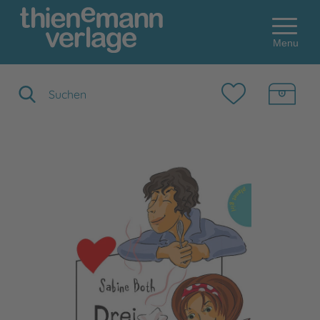
Menu
Suchbegriff eingeben