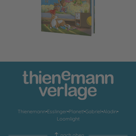
Das neue Vorlesebuch für starke Kinder
Thienemann
•
Esslinger
•
Planet!
•
Gabriel
•
Aladin
•
Loomlight
nach oben