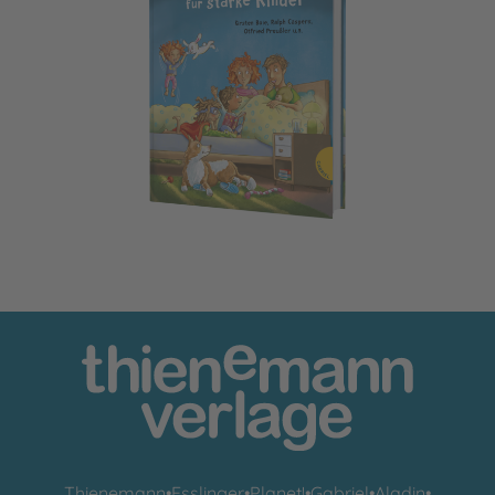
Das neue Vorlesebuch für starke Kinder
Thienemann
•
Esslinger
•
Planet!
•
Gabriel
•
Aladin
•