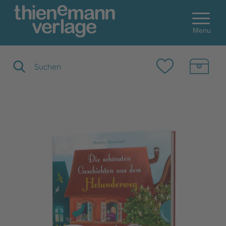
Menu
Suchbegriff eingeben