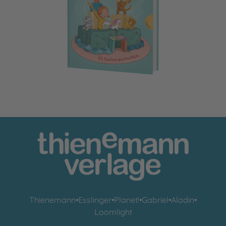
Bubu und Lotta
Thienemann
•
Esslinger
•
Planet!
•
Gabriel
•
Aladin
•
Loomlight