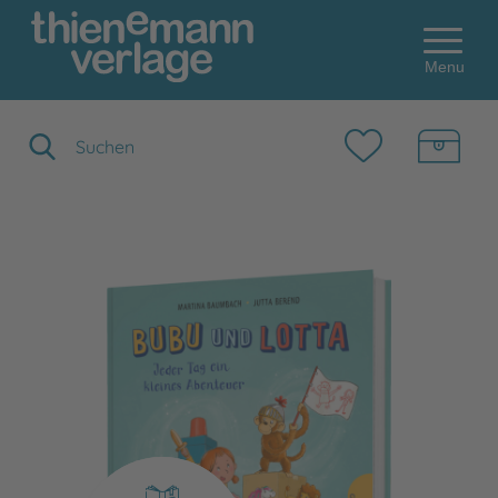
Menu
Suchbegriff eingeben