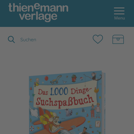
Menu
Suchbegriff eingeben