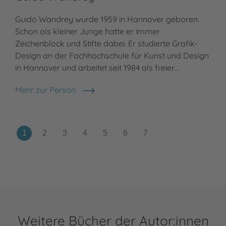
Guido Wandrey wurde 1959 in Hannover geboren.
Lil
Schon als kleiner Junge hatte er immer
arb
Zeichenblock und Stifte dabei. Er studierte Grafik-
Vor
Design an der Fachhochschule für Kunst und Design
ihr
in Hannover und arbeitet seit 1984 als freier…
ein
Mehr zur Person
Meh
Guido Wandrey
Lill
Weitere Bücher der Autor:innen