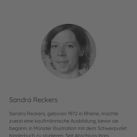
Sandra Reckers
Ba
Sandra Reckers, geboren 1972 in Rheine, machte
Bar
zuerst eine kaufmännische Ausbildung, bevor sie
Kom
begann, in Münster Illustration mit dem Schwerpunkt
Fre
Kinderbuch zu studieren. Seit Abschluss ihres
wäh