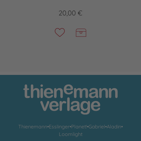
20,00 €
Thienemann
•
Esslinger
•
Planet!
•
Gabriel
•
Aladin
•
Loomlight