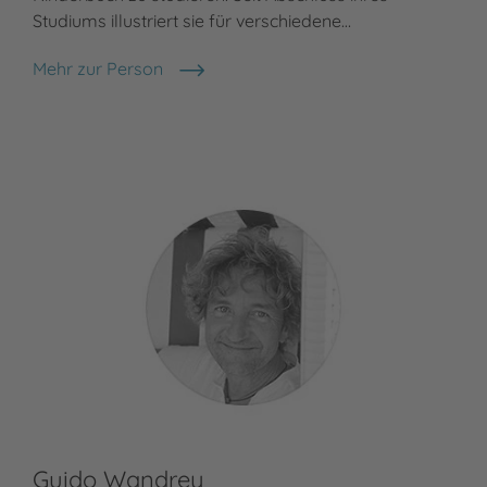
Studiums illustriert sie für verschiedene…
ver
Mehr zur Person
Meh
Sandra Reckers
Bar
Guido Wandrey
Li