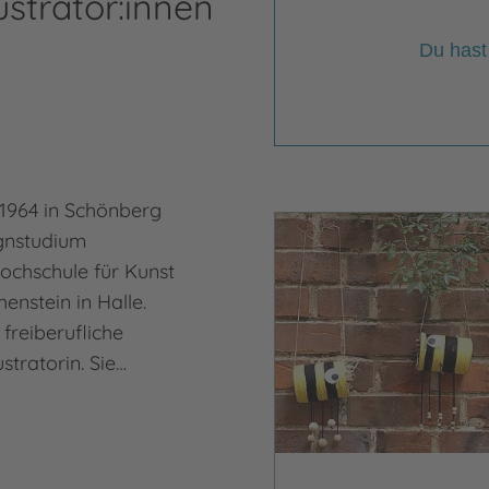
ustrator:innen
Du hast
 1964 in Schönberg
ignstudium
Hochschule für Kunst
enstein in Halle.
s freiberufliche
stratorin. Sie…