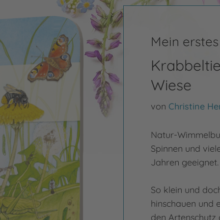
Mein erste
Krabbeltie
Wiese
von
Christine He
Natur-Wimmelbuch
Spinnen und viele
Jahren geeignet.
So klein und doc
hinschauen und ei
den Artenschutz 