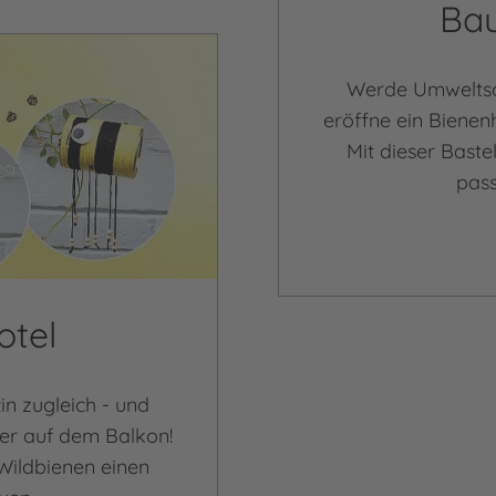
Bau
Werde Umweltsch
eröffne ein Bienen
Mit dieser Baste
pas
otel
n zugleich - und
der auf dem Balkon!
 Wildbienen einen