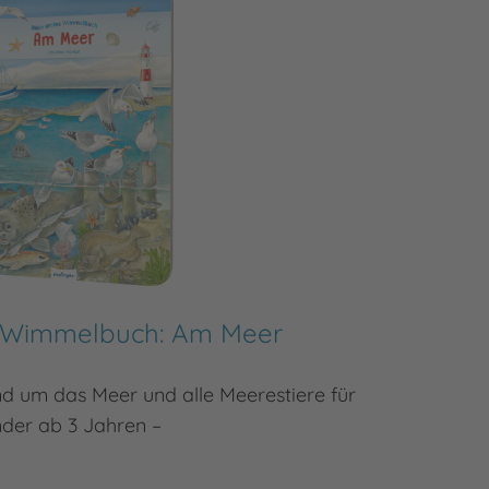
s Wimmelbuch: Am Meer
Mein 
 um das Meer und alle Meerestiere für
Wo verst
nder ab 3 Jahren –