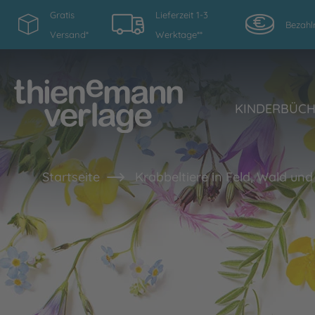
Gratis
Lieferzeit 1-3
Bezahl
Versand*
Werktage**
KINDERBÜC
Startseite
Krabbeltiere in Feld, Wald un