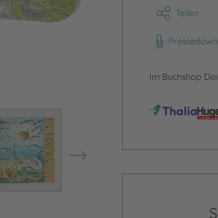
Teilen
Pressedown
Im Buchshop Dein
Bild vergrößern
Bild ve
S