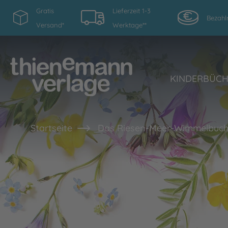
Gratis
Lieferzeit 1-3
Bezahl
Versand*
Werktage**
KINDERBÜC
Startseite
Das Riesen-Meer-Wimmelbuc