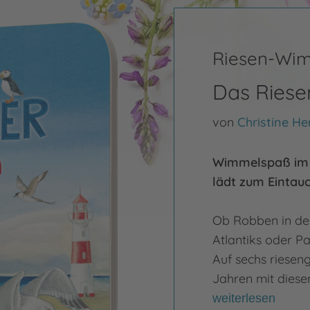
Riesen-Wi
Das Ries
von
Christine He
Wimmelspaß im 
lädt zum Eintau
Ob Robben in der
Atlantiks oder P
Auf sechs riesen
Jahren mit dies
weiterlesen