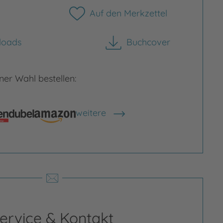
Auf den Merkzettel
loads
Buchcover
herunterladen
er Wahl bestellen:
Bild vergrößern
weitere
rgrößern
Shops anzeigen
ervice & Kontakt