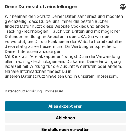
Cookies
Partnerprogramm (Affiliate)
Folge uns auf
* Versandkostenfrei ab 9,00 € Bestellwert innerhalb
Deutschlands
** Lieferzeit 1-3 Werktage innerhalb Deutschlands
Thienemann-Esslinger Verlag GmbH, Blumenstraße 36, D-70182
Stuttgart
BESTELLUNG WIDERRUFEN