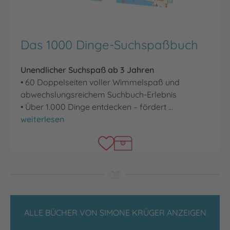
Das 1000 Dinge-Suchspaßbuch
Unendlicher Suchspaß ab 3 Jahren
• 60 Doppelseiten voller Wimmelspaß und
abwechslungsreichem Suchbuch-Erlebnis
• Über 1.000 Dinge entdecken – fördert …
Das 1000 Dinge-Suchspaßbuch
weiterlesen
ALLE BÜCHER VON SIMONE KRÜGER ANZEIGEN