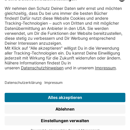
Partnerprogramm (Affiliate)
Folge uns auf
* Versandkostenfrei ab 9,00 € Bestellwert innerhalb
Deutschlands
** Lieferzeit 1-3 Werktage innerhalb Deutschlands
Thienemann-Esslinger Verlag GmbH, Blumenstraße 36, D-70182
Stuttgart
BESTELLUNG WIDERRUFEN