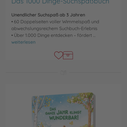
Das 1000 Dinge-Suchspaßbuch
Unendlicher Suchspaß ab 3 Jahren
• 60 Doppelseiten voller Wimmelspaß und
abwechslungsreichem Suchbuch-Erlebnis
• Über 1.000 Dinge entdecken – fördert …
Das 1000 Dinge-Suchspaßbuch
weiterlesen