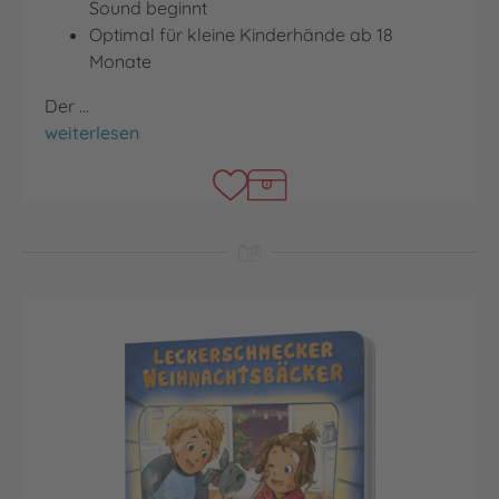
Sound beginnt
Optimal für kleine Kinderhände ab 18
Monate
Der …
Das ganze Jahr klingt wunderbar!
weiterlesen