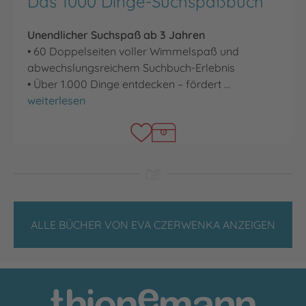
Das 1000 Dinge-Suchspaßbuch
Unendlicher Suchspaß ab 3 Jahren
• 60 Doppelseiten voller Wimmelspaß und
abwechslungsreichem Suchbuch-Erlebnis
• Über 1.000 Dinge entdecken – fördert …
Das 1000 Dinge-Suchspaßbuch
weiterlesen
ALLE BÜCHER VON EVA CZERWENKA ANZEIGEN