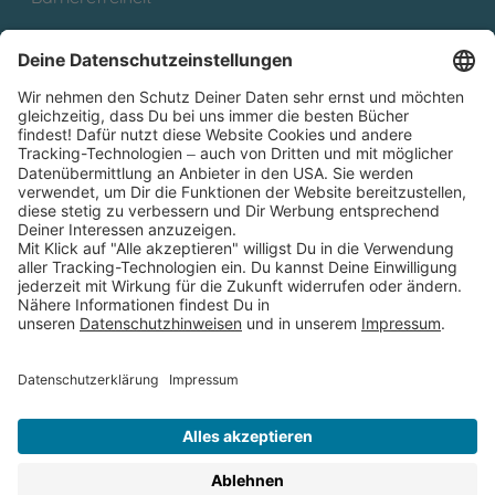
Cookies
Partnerprogramm (Affiliate)
Folge uns auf
* Versandkostenfrei ab 9,00 € Bestellwert innerhalb
Deutschlands
** Lieferzeit 1-3 Werktage innerhalb Deutschlands
Thienemann-Esslinger Verlag GmbH, Blumenstraße 36, D-70182
Stuttgart
BESTELLUNG WIDERRUFEN