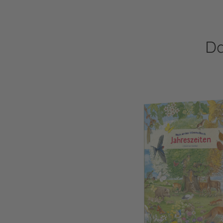
Da
Mein erstes Wimmelbuch: Jahreszeiten