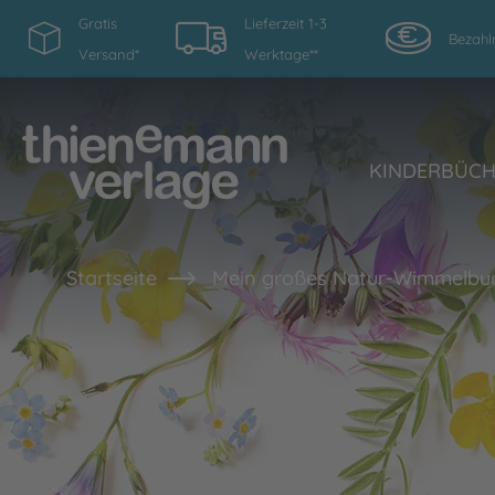
Gratis
Lieferzeit 1-3
Bezahl
Versand*
Werktage**
KINDERBÜC
Startseite
Mein großes Natur-Wimmelbu