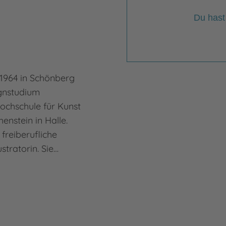
Du hast
 1964 in Schönberg
ignstudium
Hochschule für Kunst
enstein in Halle.
s freiberufliche
stratorin. Sie…