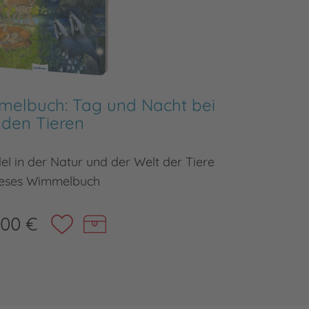
melbuch: Tag und Nacht bei
Ri
den Tieren
l in der Natur und der Welt der Tiere
D
eses Wimmelbuch
,00 €