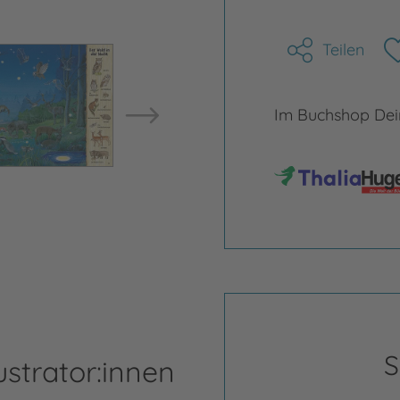
Teilen
Bild vergrößern
Bild ve
Im Buchshop Dein
S
ustrator:innen