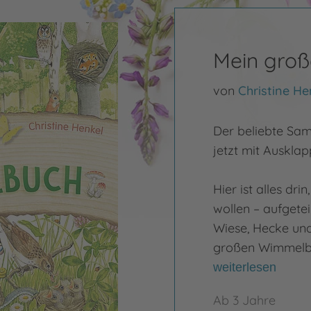
Mein gro
von
Christine He
Der beliebte Sa
jetzt mit Ausklap
Hier ist alles dr
wollen – aufgetei
Wiese, Hecke und 
großen Wimmelbil
weiterlesen
Ab 3 Jahre