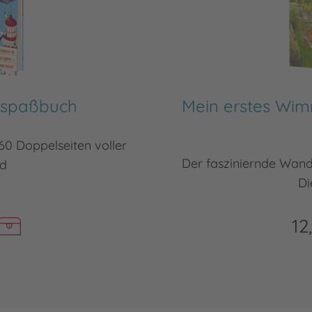
hspaßbuch
Mein erstes Wim
60 Doppelseiten voller
Der fasziniernde Wande
d
Di
12