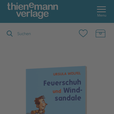
Menu
Suchbegriff eingeben