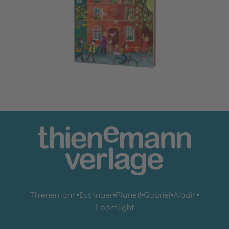
Holunderweg: Frühling im Holunderweg
Thienemann
•
Esslinger
•
Planet!
•
Gabriel
•
Aladin
•
Loomlight