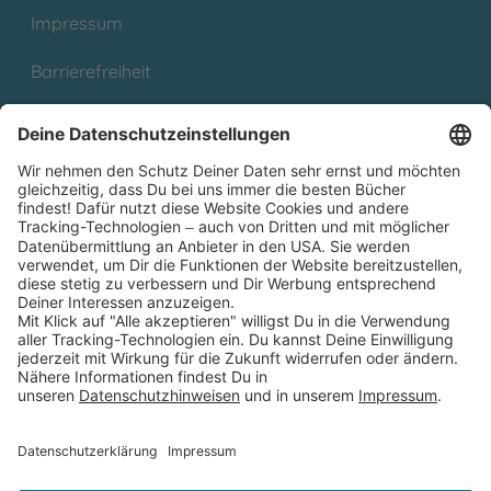
Impressum
Barrierefreiheit
Cookies
Partnerprogramm (Affiliate)
Folge uns auf
* Versandkostenfrei ab 9,00 € Bestellwert innerhalb
Deutschlands
** Lieferzeit 1-3 Werktage innerhalb Deutschlands
Thienemann-Esslinger Verlag GmbH, Blumenstraße 36, D-70182
Stuttgart