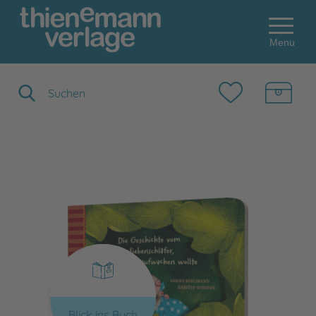
Menu
Suchbegriff eingeben
Blick ins Buch