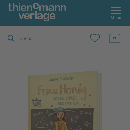
Menu
Suchbegriff eingeben