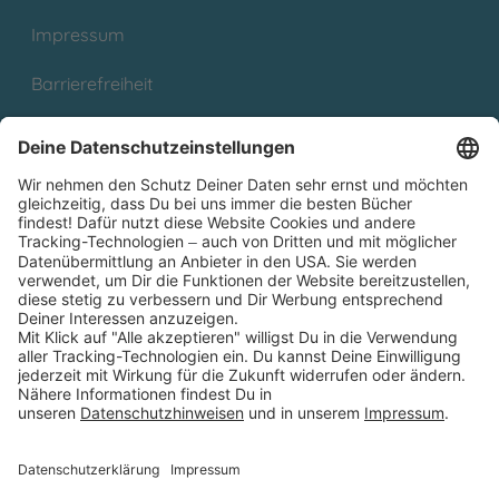
Impressum
Barrierefreiheit
Cookies
Partnerprogramm (Affiliate)
Folge uns auf
* Versandkostenfrei ab 9,00 € Bestellwert innerhalb
Deutschlands
** Lieferzeit 1-3 Werktage innerhalb Deutschlands
Thienemann-Esslinger Verlag GmbH, Blumenstraße 36, D-70182
Stuttgart