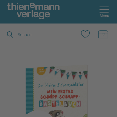
Menu
Suchbegriff eingeben