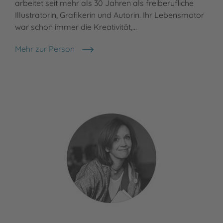
arbeitet seit mehr als 30 Jahren als freiberufliche
ihr
Illustratorin, Grafikerin und Autorin. Ihr Lebensmotor
Erl
war schon immer die Kreativität,…
sie 
Mehr zur Person
Meh
Christine Rechl
Ker