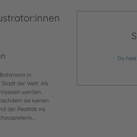
ustrator:innen
S
nn
Du hast
Bohlmann in
Stadt der Welt. Als
rinzessin werden.
(nachdem sie keinen
nd der Realität ins
hauspielerin,…