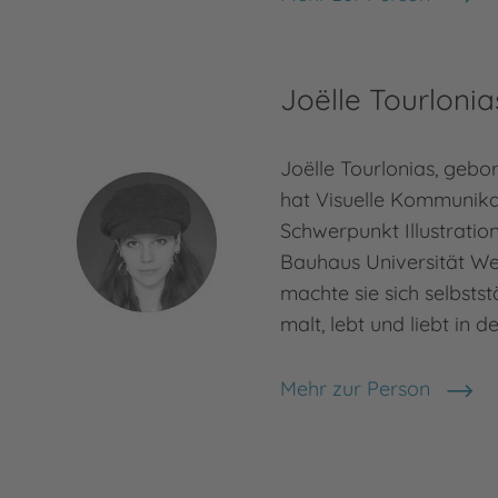
Sabine Bohlmann
Joëlle Tourlonia
Joëlle Tourlonias, gebo
hat Visuelle Kommunika
Schwerpunkt Illustratio
Bauhaus Universität We
machte sie sich selbstst
malt, lebt und liebt in 
Mehr zur Person
Joëlle Tourlonias