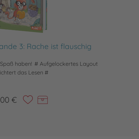
nde 3: Rache ist flauschig
Die S
 Spaß haben! # Aufgelockertes Layout
Mit den H
eichtert das Lesen #
,00 €