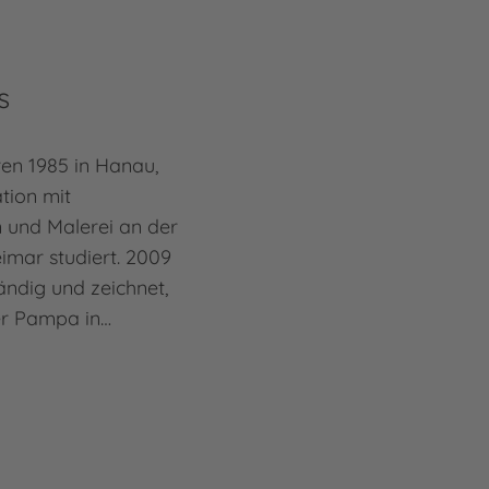
s
ren 1985 in Hanau,
tion mit
n und Malerei an der
imar studiert. 2009
ändig und zeichnet,
der Pampa in…