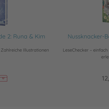
de 2: Runa & Kim
Nussknacker-Ba
Zahlreiche Illustrationen
LeseChecker – einfach
erl
12