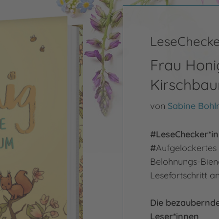
LeseChecke
Frau Honi
Kirschba
von
Sabine Boh
#LeseChecker*in
#
Aufgelockertes 
Belohnungs-Bien
Lesefortschritt a
Die bezaubernde 
Leser*innen