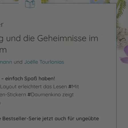
r
g und die Geheimnisse im
um
lmann
und
Joëlle Tourlonias
 – einfach Spaß haben!
Layout erleichtert das Lesen
#
Mit
en-Stickern
#
Daumenkino zeigt
n
Bestseller-Serie jetzt auch für ungeübte