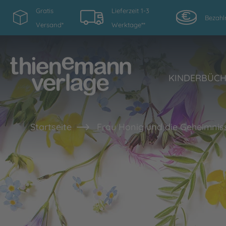
Gratis
Lieferzeit 1-3
Bezahl
Versand*
Werktage**
KINDERBÜC
Startseite
Frau Honig und die Geheimnis