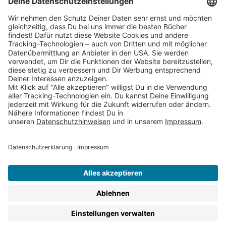
Partnerprogramm (Affiliate)
Folge uns auf
* Versandkostenfrei ab 9,00 € Bestellwert innerhalb
Deutschlands
** Lieferzeit 1-3 Werktage innerhalb Deutschlands
Thienemann-Esslinger Verlag GmbH, Blumenstraße 36, D-70182
Stuttgart
BESTELLUNG WIDERRUFEN