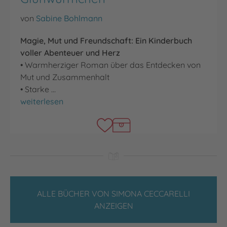
von
Sabine Bohlmann
Magie, Mut und Freundschaft: Ein Kinderbuch
voller Abenteuer und Herz
• Warmherziger Roman über das Entdecken von
Mut und Zusammenhalt
• Starke …
Millilu und die Nacht der Glühwürmchen
weiterlesen
ALLE BÜCHER VON SIMONA CECCARELLI
ANZEIGEN