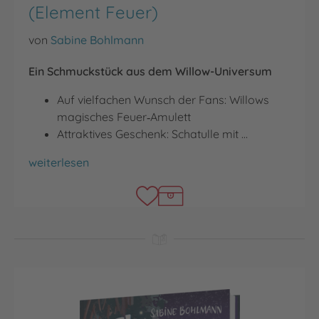
(Element Feuer)
von
Sabine Bohlmann
Ein Schmuckstück aus dem Willow-Universum
Auf vielfachen Wunsch der Fans: Willows
magisches Feuer‑Amulett
Attraktives Geschenk: Schatulle mit …
Halskette mit Anhänger (Element Feuer)
weiterlesen