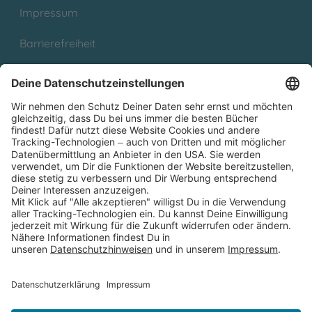
Impressum
Barrierefreiheit
Cookies
Partnerprogramm (Affiliate)
Folge uns auf
* Versandkostenfrei ab 9,00 € Bestellwert innerhalb
Deutschlands
** Lieferzeit 1-3 Werktage innerhalb Deutschlands
Thienemann-Esslinger Verlag GmbH, Blumenstraße 36, D-70182
Stuttgart