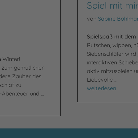
Spiel mit mir
von
Sabine Bohlma
Spielspaß mit dem 
Rutschen, wippen, h
Siebenschläfer wir
 Winter!
interaktiven Schieb
it zum gemütlichen
aktiv mitzuspielen u
ndere Zauber des
Liebevolle …
schlaf zu
Spiel mit mir!
weiterlesen
er-Abenteuer und …