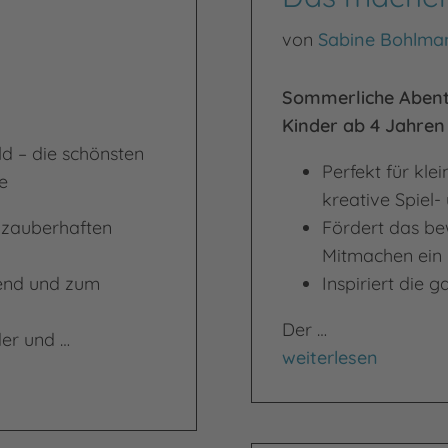
von
Sabine Bohlma
Sommerliche Abente
Kinder ab 4 Jahren
d – die schönsten
Perfekt für kle
e
kreative Spiel-
t zauberhaften
Fördert das be
Mitmachen ein
bend und zum
Inspiriert die 
Der …
der und …
Das machen wir im
weiterlesen