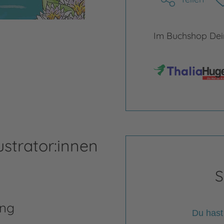
Im Buchshop Dein
ustrator:innen
S
ing
Du hast