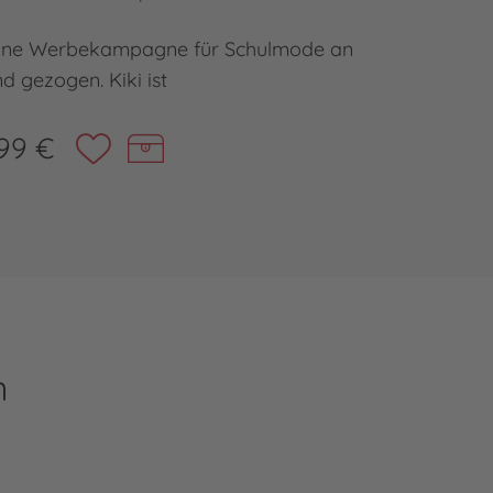
 eine Werbekampagne für Schulmode an
Benni is
d gezogen. Kiki ist
99 €
n