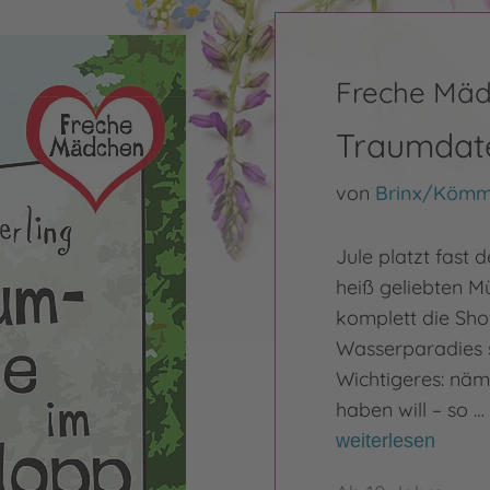
Freche Mäd
Traumdat
von
Brinx/Kömm
Jule platzt fast 
heiß geliebten Mü
komplett die Sho
Wasserparadies se
Wichtigeres: näm
haben will – so …
weiterlesen