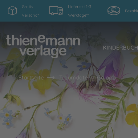
Gratis
Lieferzeit 1-3
Bezahl
Versand*
Werktage**
KINDERBÜC
Startseite
Traumdate im Galopp