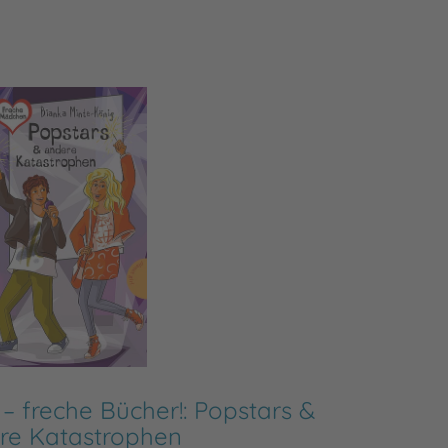
 freche Bücher!: Popstars &
Freche
re Katastrophen