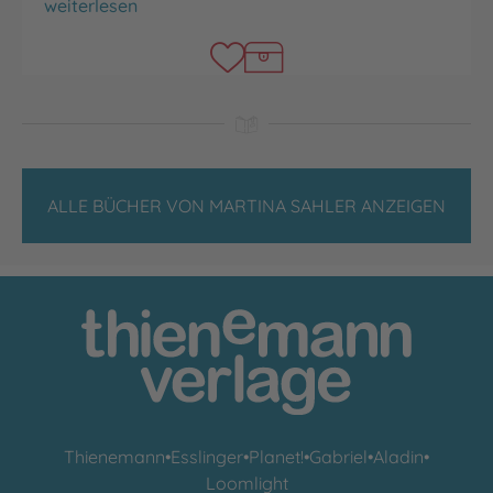
Schwedenküsse sind die besten
weiterlesen
ALLE BÜCHER VON MARTINA SAHLER ANZEIGEN
Thienemann
•
Esslinger
•
Planet!
•
Gabriel
•
Aladin
•
Loomlight