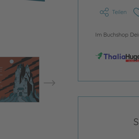
Teilen
Im Buchshop Dein
Bild vergrößern
Bild ve
S