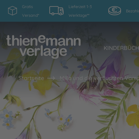
Gratis
Lieferzeit 1-3
Bezahl
Versand*
Werktage**
KINDERBÜC
Startseite
Milla und die verfluchten Vam