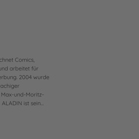
ichnet Comics,
und arbeitet für
Werbung. 2004 wurde
rachiger
 Max-und-Moritz-
i ALADIN ist sein…