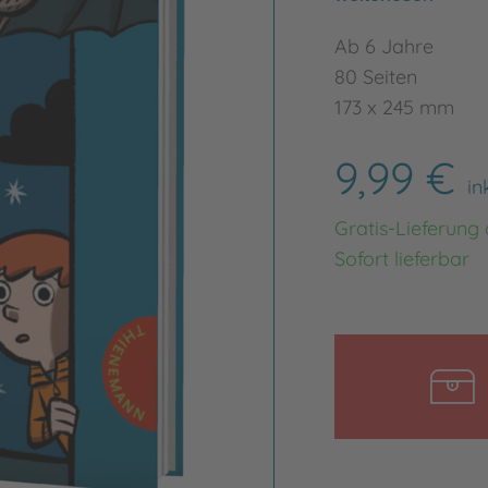
Ab 6 Jahre
80 Seiten
173 x 245 mm
9,99 €
in
Gratis-Lieferung
Sofort lieferbar