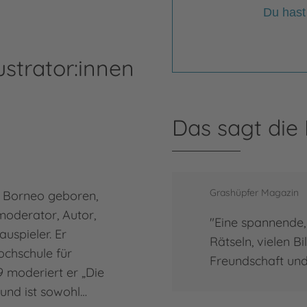
Du hast
ustrator:innen
Das sagt die
Grashüpfer Magazin
f Borneo geboren,
moderator, Autor,
"Eine spannende, 
uspieler. Er
Rätseln, vielen B
ochschule für
Freundschaft und
9 moderiert er „Die
und ist sowohl…