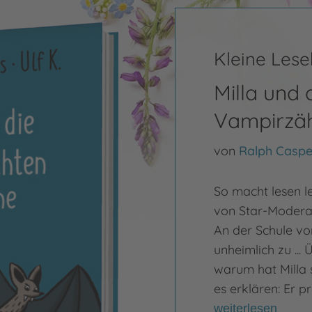
Kleine Les
Milla und 
Vampirzä
von
Ralph Caspe
So macht lesen l
von Star-Modera
An der Schule vo
unheimlich zu ..
warum hat Milla 
es erklären: Er p
weiterlesen