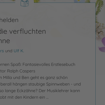
ehelden
die verfluchten
hne
rs
und
Ulf K.
ernen Spaß: Fantasievolles Erstlesebuch
tor Ralph Caspers
n Milla und Ben geht es ganz schön
. Überall hängen staubige Spinnweben - und
so lange Eckzähne? Der Musiklehrer kann
robt mit den Kindern ein …