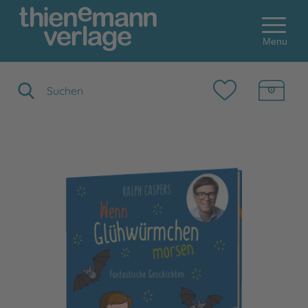
Menu
Suchbegriff eingeben