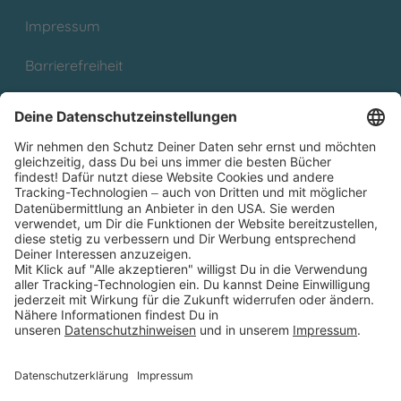
Impressum
Barrierefreiheit
Cookies
Partnerprogramm (Affiliate)
Folge uns auf
* Versandkostenfrei ab 9,00 € Bestellwert innerhalb
Deutschlands
** Lieferzeit 1-3 Werktage innerhalb Deutschlands
Thienemann-Esslinger Verlag GmbH, Blumenstraße 36, D-70182
Stuttgart