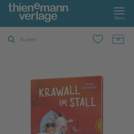
Menu
Suchbegriff eingeben