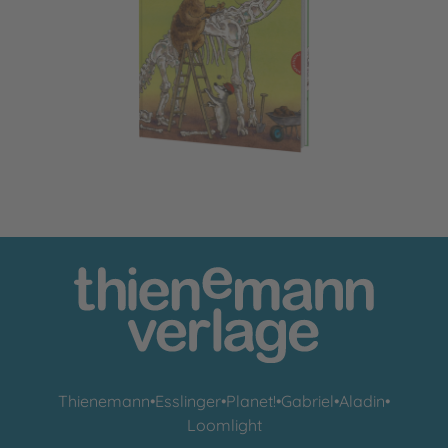
Dr. Brumm: Dr. Brumm und der Megasaurus
Thienemann
•
Esslinger
•
Planet!
•
Gabriel
•
Aladin
•
Loomlight