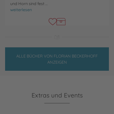
und Horn sind fest …
Sondereinsatz für Frau Perle
weiterlesen
ALLE BÜCHER VON FLORIAN BECKERHOFF
ANZEIGEN
Extras und Events