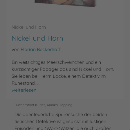
Nickel und Horn
Nickel und Horn
von
Florian Beckerhoff
Ein weitsichtiges Meerschweinchen und ein
kurzsichtiger Papagei: das sind Nickel und Horn.
Sie leben bei Herrn Locke, einem Detektiv im
Ruhestand. …
Nickel und Horn
weiterlesen
Bücherstadt Kurier, Annika Depping
Die abenteuerliche Spurensuche der beiden
tierischen Detektive ist gespickt mit lustigen
Episoden und (Wort-)Witzen, die auch großen