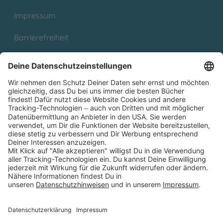
Impressum
Barrierefreiheit
Cookies
Partnerprogramm (Affiliate)
Folge uns auf
* Versandkostenfrei ab 9,00 € Bestellwert innerhalb
Deutschlands
** Lieferzeit 1-3 Werktage innerhalb Deutschlands
Thienemann-Esslinger Verlag GmbH, Blumenstraße 36, D-70182
Stuttgart