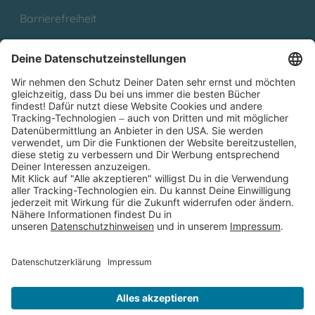
Barrierefreiheit
Cookies
Partnerprogramm (Affiliate)
Folge uns auf
* Versandkostenfrei ab 9,00 € Bestellwert innerhalb
Deutschlands
** Lieferzeit 1-3 Werktage innerhalb Deutschlands
Thienemann-Esslinger Verlag GmbH, Blumenstraße 36, D-70182
Stuttgart