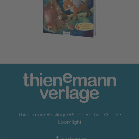
Gemeinsam sind wir bärenstark
Thienemann
•
Esslinger
•
Planet!
•
Gabriel
•
Aladin
•
Loomlight
nach oben