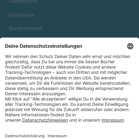
Datenschutz
Impressum
Barrierefreiheit
Cookies
Partnerprogramm (Affiliate)
Folge uns auf
* Versandkostenfrei ab 9,00 € Bestellwert innerhalb
Deutschlands
** Lieferzeit 1-3 Werktage innerhalb Deutschlands
Thienemann-Esslinger Verlag GmbH, Blumenstraße 36, D-70182